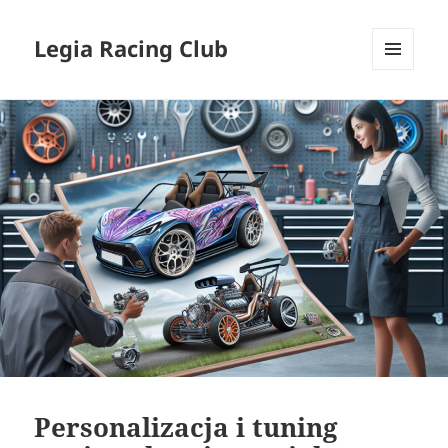
Legia Racing Club
MENU
I
WIDGETY
Personalizacja i tuning