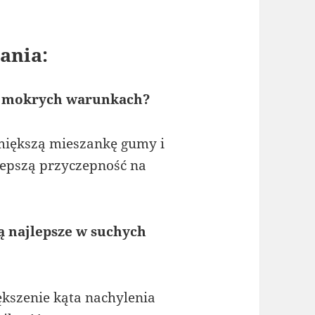
ania:
 w mokrych warunkach?
iększą mieszankę gumy i
 lepszą przyczepność na
ą najlepsze w suchych
kszenie kąta nachylenia