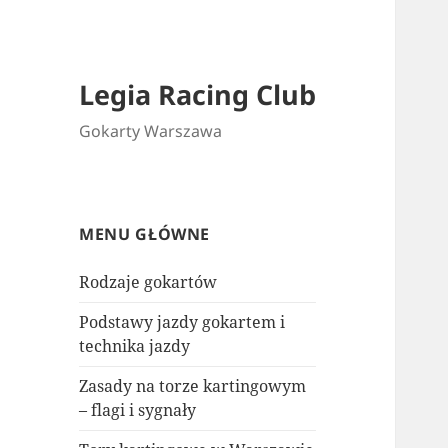
Legia Racing Club
Gokarty Warszawa
MENU GŁÓWNE
Rodzaje gokartów
Podstawy jazdy gokartem i
technika jazdy
Zasady na torze kartingowym
– flagi i sygnały