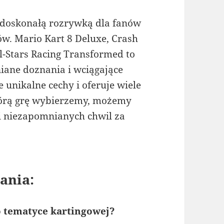
 doskonałą rozrywką dla fanów
w. Mario Kart 8 Deluxe, Crash
ll-Stars Racing Transformed to
iane doznania i wciągające
 unikalne cechy i oferuje wiele
tórą grę wybierzemy, możemy
 i niezapomnianych chwil za
ania:
o tematyce kartingowej?