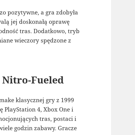
dzo pozytywne, a gra zdobyła
walą jej doskonałą oprawę
odność tras. Dodatkowo, tryb
iane wieczory spędzone z
 Nitro-Fueled
make klasycznej gry z 1999
ę PlayStation 4, Xbox One i
ocjonujących tras, postaci i
wiele godzin zabawy. Gracze