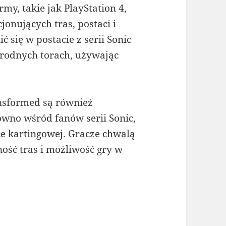
my, takie jak PlayStation 4,
jonujących tras, postaci i
 się w postacie z serii Sonic
orodnych torach, używając
ansformed są również
wno wśród fanów serii Sonic,
ce kartingowej. Gracze chwalą
ość tras i możliwość gry w