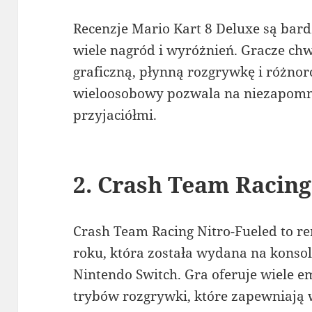
Recenzje Mario Kart 8 Deluxe są bar
wiele nagród i wyróżnień. Gracze ch
graficzną, płynną rozgrywkę i różnor
wieloosobowy pozwala na niezapomn
przyjaciółmi.
2. Crash Team Racing
Crash Team Racing Nitro-Fueled to re
roku, która została wydana na konsol
Nintendo Switch. Gra oferuje wiele em
trybów rozgrywki, które zapewniają 